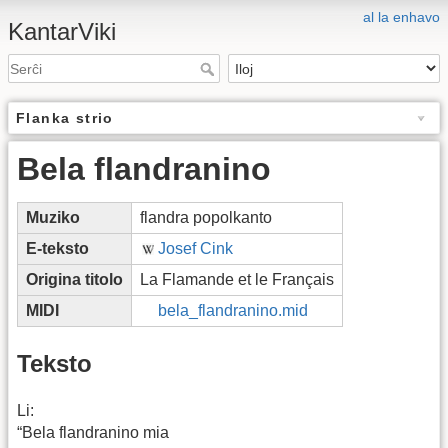
al la enhavo
KantarViki
Flanka strio
Bela flandranino
Muziko
flandra popolkanto
E-teksto
Josef Cink
Origina titolo
La Flamande et le Français
MIDI
bela_flandranino.mid
Teksto
Li:
“Bela flandranino mia