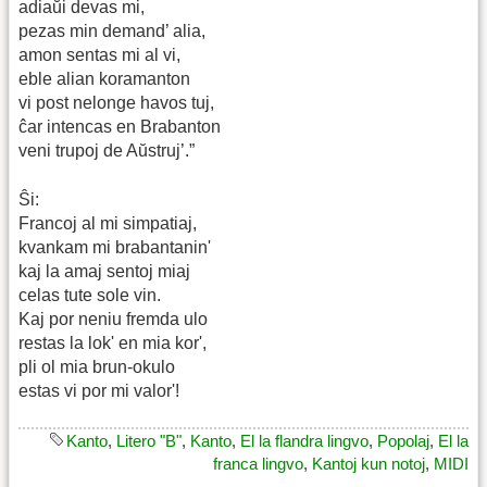
adiaŭi devas mi,
pezas min demand’ alia,
amon sentas mi al vi,
eble alian koramanton
vi post nelonge havos tuj,
ĉar intencas en Brabanton
veni trupoj de Aŭstruj’.”
Ŝi:
Francoj al mi simpatiaj,
kvankam mi brabantanin'
kaj la amaj sentoj miaj
celas tute sole vin.
Kaj por neniu fremda ulo
restas la lok' en mia kor',
pli ol mia brun-okulo
estas vi por mi valor'!
Kanto
,
Litero "B"
,
Kanto
,
El la flandra lingvo
,
Popolaj
,
El la
franca lingvo
,
Kantoj kun notoj
,
MIDI