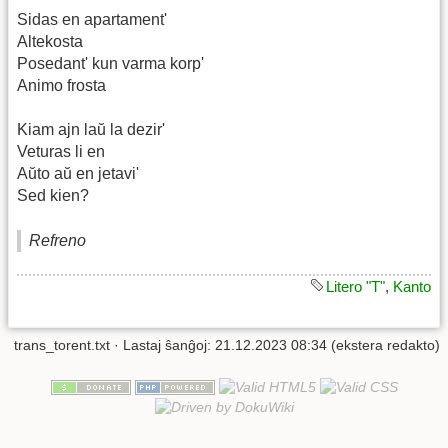
Sidas en apartament'
Altekosta
Posedant' kun varma korp'
Animo frosta
Kiam ajn laŭ la dezir'
Veturas li en
Aŭto aŭ en jetavi'
Sed kien?
Refreno
Litero "T"
,
Kanto
trans_torent.txt
· Lastaj ŝanĝoj: 21.12.2023 08:34 (ekstera redakto)