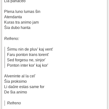
Lia panaceo
Plena luno lumas ŝin
Atendanta
Kuras tra animo jam
Ŝia dubo hanta
Refreno:
Ŝirmu nin de pluv' kaj vent'
Faru ponton trans torent'
Sed forgesu ne, sinjor'
Ponton inter kor' kaj kor'
Alveninte al la cel'
Ŝia proksimo
Li daŭre estas same for
De ŝia animo
Refreno